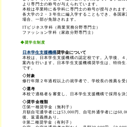
より専門士の称号が与えられています。
本校は卒業時に各学科に専門士の称号が授与されます
各大学の２・３年生に編入学することもでき、各国家
場合、一部が免除されます。
ITビジネス学科（商業実務分野専門士）
ファッション学科（家政分野専門士）
◆奨学生制度
日本学生支援機構
奨学金について
本校は、日本学生支援機構の認定校です。入学後、４
案内を行います。日本学生支援機構奨学生は、特待生
です。
◇対象
修行年限２年過程以上の就学者で、学校長の推薦を受
◇選考
本校で適格者を審査し、日本学生支援機構で採用を決
◇奨学金種類
①第一種奨学金（無利子）
月額自宅通学者には53,000円、自宅外通学者には60,
後、返還義務あり。
②第二種奨学金（有利子）