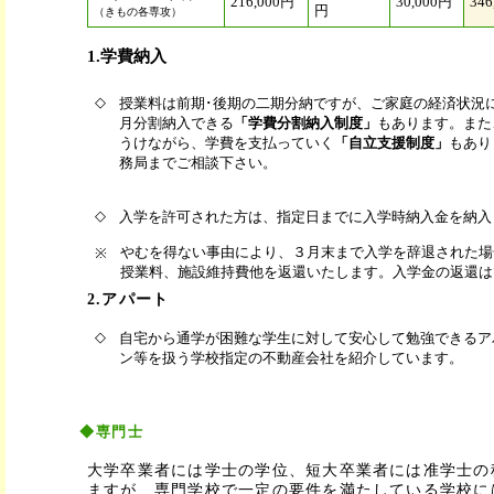
216,000円
30,000円
346
円
（きもの各専攻）
1.学費納入
◇
授業料は前期･後期の二期分納ですが、ご家庭の経済状況
月分割納入できる
「学費分割納入制度」
もあります。また
うけながら、学費を支払っていく
「自立支援制度」
もあり
務局までご相談下さい。
◇
入学を許可された方は、指定日までに入学時納入金を納入
やむを得ない事由により、３月末まで入学を辞退された場
※
授業料、施設維持費他を返還いたします。入学金の返還は
2.アパート
◇
自宅から通学が困難な学生に対して安心して勉強できるア
ン等を扱う学校指定の不動産会社を紹介しています。
◆
専門士
大学卒業者には学士の学位、短大卒業者には准学士の
ますが、専門学校で一定の要件を満たしている学校に