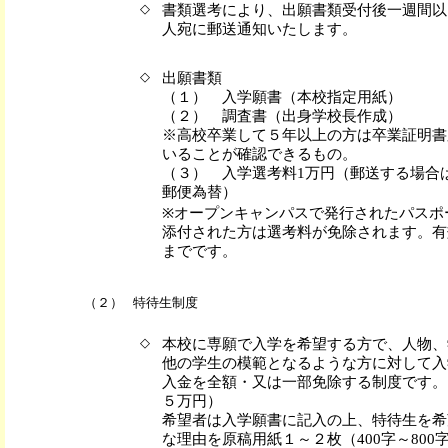
◇
書類選考により、出願書類受付後一週間以
人宛に郵送通知いたします。
◇
出願書類
（１） 入学願書（本校指定用紙）
（２） 調査書（出身学校長作成）
※高校卒業して５年以上の方は卒業証明書
いることが確認できるもの。
（３） 入学選考料1万円（郵送する場合
郵便為替）
※オープンキャンパスで発行されたパスポ
添付された方は選考料が免除されます。有
までです。
（２）
特待生制度
◇
本校に専願で入学を希望する方で、人物、
他の学生の模範となるような方に対して入
入金を全額・又は一部免除する制度です。
５万円）
希望者は入学願書に記入の上、特待生を希
な理由を原稿用紙１～２枚（400字～800