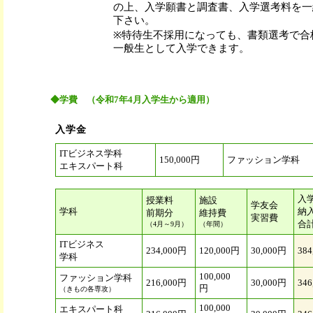
の上、入学願書と調査書、入学選考料を一
下さい。
※特待生不採用になっても、書類選考で合
一般生として入学できます。
◆
学費 （令和7年4月入学生から適用）
入学金
ITビジネス学科
150,000円
ファッション学科
エキスパート科
入
授業料
施設
学友会
学科
納
前期分
維持費
実習費
合
（4月～9月）
（年間）
ITビジネス
234,000円
120,000円
30,000円
384
学科
100,000
ファッション学科
216,000円
30,000円
346
円
（きもの各専攻）
100,000
エキスパート科