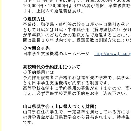
自宅・自宅外通学者の別なく、月額30,000円・50,000円
100,000円・120,000円より申込者が選択。卒業後
ます。上限３％返還義務あり。
◇返済方法
卒業後、郵便局・銀行等の貯金口座から自動引き落と
として月賦又は月賦・半年賦併用（貸与総額の1/2が月
が半年賦）のどちらかの割賦方法で返還することにな
間は最長２０年以内です。返還回数は割賦方法により
◇お問合せ先
日本学生支援機構のホームページ
http://www.jasso.g
高校時代の予約採用について
◇予約採用とは
予約採用候補者に合格すれば進学先の学校で、奨学金
とを日本学生支援機構が約束する制度です。
高等学校在学中に予約採用の募集がありますので、高
うえ、必ず専修学校専用の予約をお申し込み下さい。
山口県奨学会（山口県人づくり財団）
山口県在住の学生で、一定基準を満たしている方には、月
の奨学資金が山口県奨学会から貸与されます。特待生
です。